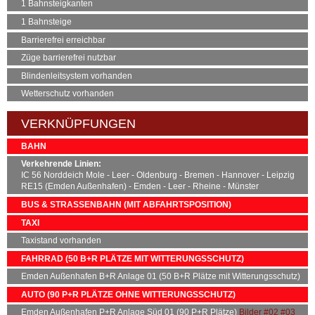
1 Bahnsteigkanten
1 Bahnsteige
Barrierefrei erreichbar
Züge barrierefrei nutzbar
Blindenleitsystem vorhanden
Wetterschutz vorhanden
VERKNÜPFUNGEN
BAHN
Verkehrende Linien:
IC 56 Norddeich Mole - Leer - Oldenburg - Bremen - Hannover - Leipzig
RE15 (Emden Außenhafen) - Emden - Leer - Rheine - Münster
BUS & STRASSENBAHN (MIT ABFAHRTSPOSITION)
TAXI
Taxistand vorhanden
FAHRRAD (50
B+R
PLÄTZE MIT WITTERUNGSSCHUTZ)
Emden Außenhafen
B+R
Anlage 01 (50
B+R
Plätze mit Witterungsschutz)
AUTO (90
P+R
PLÄTZE OHNE WITTERUNGSSCHUTZ)
Emden Außenhafen
P+R
Anlage Süd 01 (90
P+R
Plätze)
Bilder
#02
#03