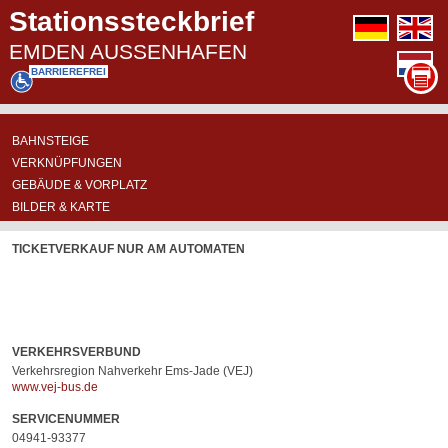
Stationssteckbrief
deutsch
e
EMDEN AUSSENHAFEN
n
BARRIEREFREI
BASIS-
ÜBERSICHTSKARTE
ABFAHRTSPOSITIONEN
BAHNSTEIGE
INFORMATIONEN
VERKNÜPFUNGEN
GEBÄUDE & VORPLATZ
BILDER & KARTE
TICKETVERKAUF NUR AM AUTOMATEN
VERKEHRSVERBUND
Verkehrsregion Nahverkehr Ems-Jade (VEJ)
www.vej-bus.de
SERVICENUMMER
04941-93377