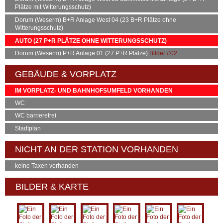
545
Bad Bedakesa
Bahnhof Dorum / 1
Plätze mit Witterungsschutz)
546
Midlum
Bahnhof Dorum / 1
Dorum (Weserm)
B+R
Anlage West 04 (23
B+R
Plätze ohne
Witterungsschutz)
546
Nordholz
Bahnhof Dorum / 1
AUTO (27
P+R
PLÄTZE OHNE WITTERUNGSSCHUTZ)
Dorum (Weserm)
P+R
Anlage 01 (27
P+R
Plätze)
Bilder
#02
GEBÄUDE & VORPLATZ
IM VORPLATZ- UND BAHNHOFSUMFELD VORHANDEN
WC
WC barrierefrei
Stadtplan
NICHT AN DER STATION VORHANDEN
keine Taxen vorhanden
BILDER & KARTE