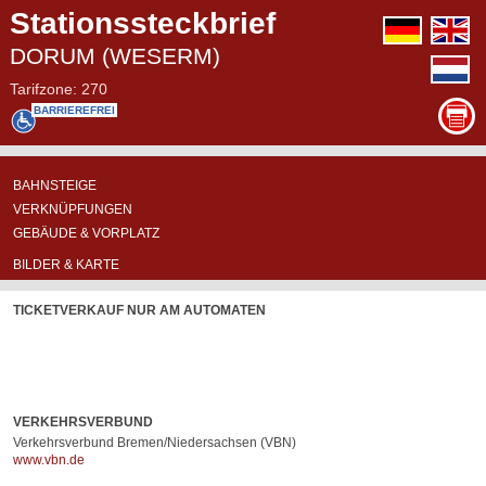
Stationssteckbrief
deutsch
e
DORUM (WESERM)
n
Tarifzone: 270
BARRIEREFREI
BASIS-
ÜBERSICHTSKARTE
ABFAHRTSPOSITIONEN
BAHNSTEIGE
INFORMATIONEN
VERKNÜPFUNGEN
GEBÄUDE & VORPLATZ
NICHT
BILDER & KARTE
AN
DER
TICKETVERKAUF NUR AM AUTOMATEN
STATION
VORHANDEN
VERKEHRSVERBUND
Verkehrsverbund Bremen/Niedersachsen (VBN)
www.vbn.de