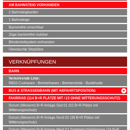
AM BAHNSTEIG VORHANDEN
2 Bahnsteigkanten
1 Bahnsteige
Barrierefrei erreichbar
Züge barrierefrei nutzbar
Blindenleitsystem vorhanden
Überdachte Sitzplätze
VERKNÜPFUNGEN
BAHN
Verkehrende Linie:
RB33 Cuxhaven - Bremerhaven - Bremervörde - Buxtehude
BUS & STRASSENBAHN (MIT ABFAHRTSPOSITION)
LINIE
RICHTUNG
ABFAHRTSPOSITION
FAHRRAD (114
B+R
PLÄTZE MIT / 23 OHNE WITTERUNGSSCHUTZ)
AST
Bahnhof Dorum / 1
Dorum (Weserm)
B+R
Anlage Süd 01 (52
B+R
Plätze mit
Witterungsschutz)
523
Dorum
Bahnhof Dorum / 1
Dorum (Weserm)
B+R
Anlage Nord 02 (38
B+R
Plätze mit
523
Wremen
Bahnhof Dorum / 1
Witterungsschutz)
524
Dorum-Neufeld
Bahnhof Dorum / 1
Dorum (Weserm)
B+R
Anlage West 03 Sammelschließanlage (24
B+R