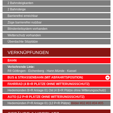
2 Bahnsteigkanten
2 Bahnsteige
Barrierefrei erreichbar
Züge barrierefrei nutzbar
Blindenleitsystem vorhanden
Wetterschutz vorhanden
Überdachte Sitzplätze
VERKNÜPFUNGEN
BAHN
Verkehrende Linie:
R8 Göttingen - Eichenberg - Hann.Münde - Kassel
BUS & STRASSENBAHN (MIT ABFAHRTSPOSITION)
LINIE
RICHTUNG
ABFAHRTSPOSITION
FAHRRAD (4
B+R
PLÄTZE OHNE WITTERUNGSSCHUTZ)
SEV
Hedemünden (SEV) / 1
Hedemünden
B+R
Anlage 01 Ost (4
B+R
Plätze ohne Witterungsschutz)
AUTO (12
P+R
PLÄTZE OHNE WITTERUNGSSCHUTZ)
Hedemünden
P+R
Anlage 01 (12
P+R
Plätze)
Bilder
#02
#03
#04
#05