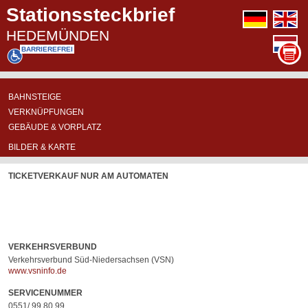
Stationssteckbrief
deutsch
e
HEDEMÜNDEN
n
BARRIEREFREI
BASIS-
ÜBERSICHTSKARTE
ABFAHRTSPOSITIONEN
BAHNSTEIGE
INFORMATIONEN
VERKNÜPFUNGEN
GEBÄUDE & VORPLATZ
NICHT
BILDER & KARTE
AN
DER
TICKETVERKAUF NUR AM AUTOMATEN
STATION
VORHANDEN
VERKEHRSVERBUND
Verkehrsverbund Süd-Niedersachsen (VSN)
www.vsninfo.de
SERVICENUMMER
0551/ 99 80 99